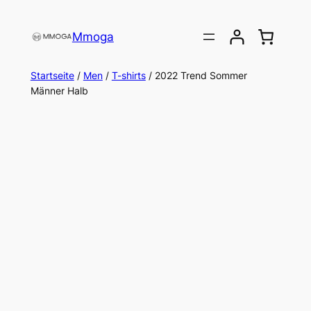
Direkt
zum
Mmoga
Inhalt
wechseln
Startseite
/
Men
/
T-shirts
/ 2022 Trend Sommer
Männer Halb