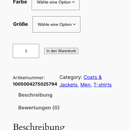
Farbe
Größe
2
In den Warenkorb
0
2
2
Category:
Coats &
T
Artikelnummer:
1005004275025794
Jackets
, 
Men
, 
T-shirts
r
e
Beschreibung
n
d
Bewertungen (0)
S
o
Beschreibung