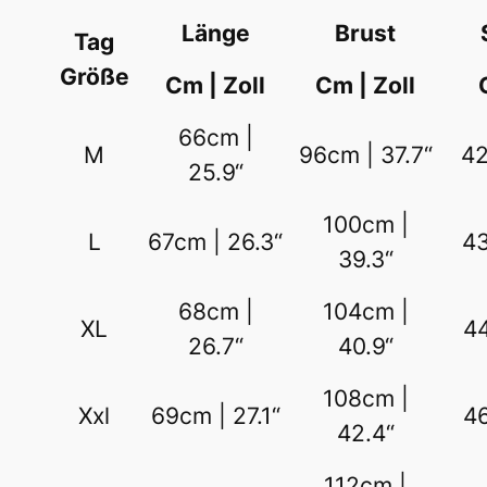
Länge
Brust
Tag
Größe
Cm | Zoll
Cm | Zoll
66cm |
M
96cm | 37.7“
42
25.9“
100cm |
L
67cm | 26.3“
43
39.3“
68cm |
104cm |
XL
44
26.7“
40.9“
108cm |
Xxl
69cm | 27.1“
46
42.4“
112cm |