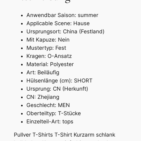
m
m
Anwendbar Saison:
summer
e
Applicable Scene:
Hause
r
Ursprungsort:
China (Festland)
M
Mit Kapuze:
Nein
ä
Mustertyp:
Fest
n
Kragen:
O-Ansatz
n
Material:
Polyester
e
Art:
Beiläufig
r
Hülsenlänge (cm):
SHORT
H
Ursprung:
CN (Herkunft)
a
CN:
Zhejiang
l
Geschlecht:
MEN
b
Oberteiltyp:
T-Stücke
M
Einzelteil-Art:
tops
e
n
Pullver T-Shirts T-Shirt Kurzarm schlank
g