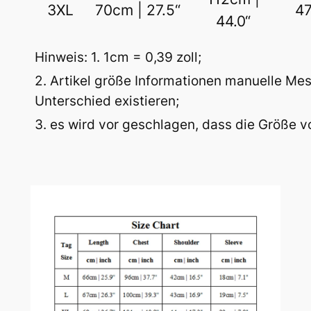
3XL
70cm | 27.5“
47
44.0“
Hinweis: 1. 1cm = 0,39 zoll;
2. Artikel größe Informationen manuelle M
Unterschied existieren;
3. es wird vor geschlagen, dass die Größe vo