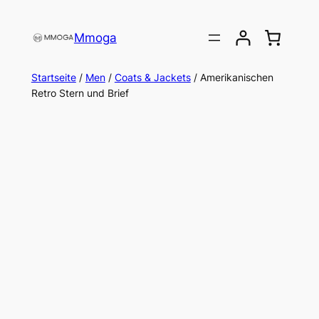
Direkt
zum
Mmoga
Inhalt
wechseln
Startseite
/
Men
/
Coats & Jackets
/ Amerikanischen
Retro Stern und Brief