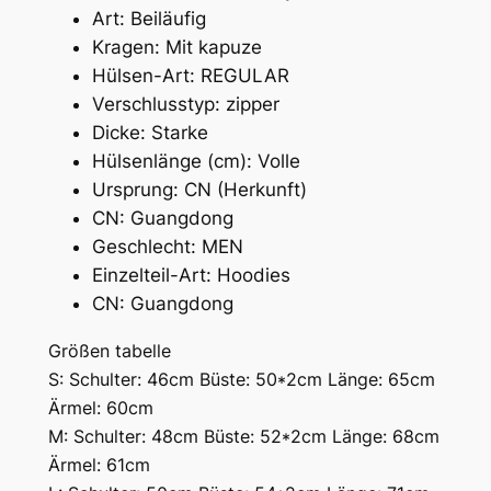
Art:
Beiläufig
r
Kragen:
Mit kapuze
n
Hülsen-Art:
REGULAR
u
Verschlusstyp:
zipper
n
Dicke:
Starke
d
Hülsenlänge (cm):
Volle
B
Ursprung:
CN (Herkunft)
r
CN:
Guangdong
i
Geschlecht:
MEN
e
Einzelteil-Art:
Hoodies
f
CN:
Guangdong
M
e
Größen tabelle
n
S: Schulter: 46cm Büste: 50*2cm Länge: 65cm
g
Ärmel: 60cm
e
M: Schulter: 48cm Büste: 52*2cm Länge: 68cm
Ärmel: 61cm