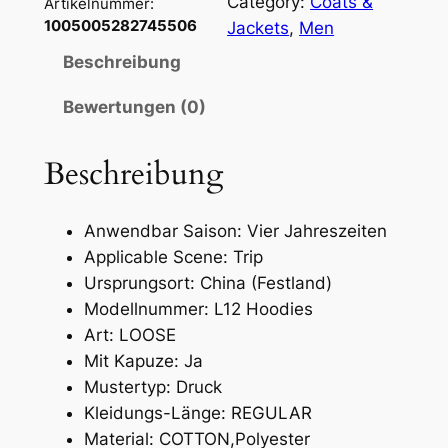
Category:
Coats &
i
Artikelnummer:
1005005282745506
Jackets
, 
Men
k
a
Beschreibung
n
i
Bewertungen (0)
s
c
Beschreibung
h
e
Anwendbar Saison:
Vier Jahreszeiten
n
Applicable Scene:
Trip
R
Ursprungsort:
China (Festland)
e
Modellnummer:
L12 Hoodies
t
Art:
LOOSE
r
Mit Kapuze:
Ja
o
Mustertyp:
Druck
S
Kleidungs-Länge:
REGULAR
t
Material:
COTTON,Polyester
e