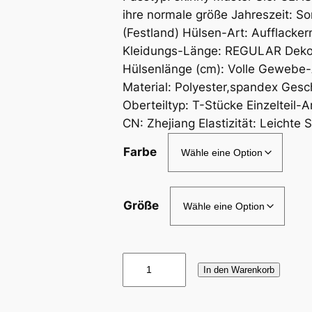
ihre normale größe Jahreszeit: S
(Festland) Hülsen-Art: Aufflacke
Kleidungs-Länge: REGULAR Dekor
Hülsenlänge (cm): Volle Gewebe-Ar
Material: Polyester,spandex Ges
Oberteiltyp: T-Stücke Einzelteil
CN: Zhejiang Elastizität: Leichte 
Farbe
Größe
J
In den Warenkorb
U
L