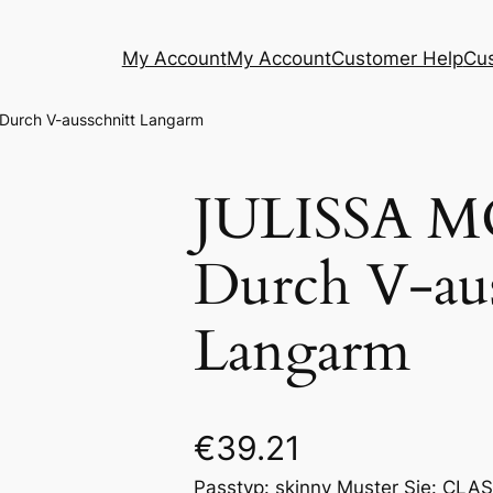
My Account
My Account
Customer Help
Cu
Durch V-ausschnitt Langarm
JULISSA M
Durch V-aus
Langarm
€
39.21
Passtyp: skinny Muster Sie: CLA