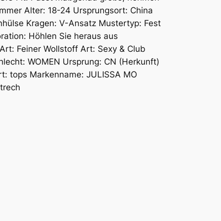
ommer Alter: 18-24 Ursprungsort: China
rnhülse Kragen: V-Ansatz Mustertyp: Fest
ation: Höhlen Sie heraus aus
t: Feiner Wollstoff Art: Sexy & Club
chlecht: WOMEN Ursprung: CN (Herkunft)
-Art: tops Markenname: JULISSA MO
Strech