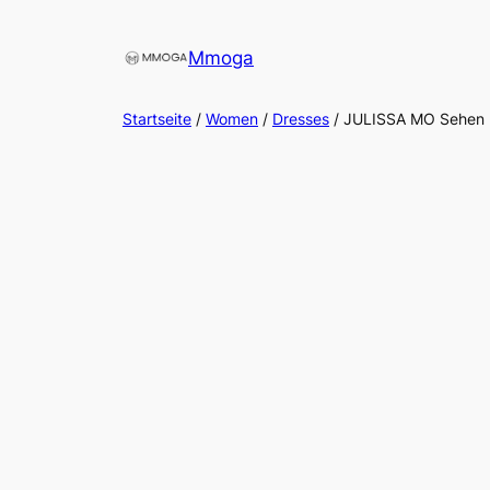
Direkt
zum
Mmoga
Inhalt
wechseln
Startseite
/
Women
/
Dresses
/ JULISSA MO Sehen 