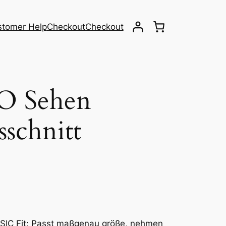
stomer Help
Checkout
Checkout
O Sehen
schnitt
SSIC Fit: Passt maßgenau größe, nehmen