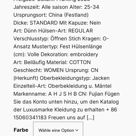
Jahreszeit: Alle saison Alter: 25-34
Ursprungsort: China (Festland)
Dicke: STANDARD Mit Kapuze: Nein
Art: Dünn Hülsen-Art: REGULAR
Verschlusstyp: Öffnen Stich Kragen: O-
Ansatz Mustertyp: Fest Hülsenlänge
(cm): Volle Dekoration: embroidery
Art: Beiläufig Material: COTTON
Geschlecht: WOMEN Ursprung: CN
(Herkunft) Oberbekleidungstyp: Jacken
Einzelteil-Art: Oberbekleidung u. Mäntel
Markenname: A H J S H B CN: Fujian Fügen
Sie das Konto unten hinzu, um den Katalog
der Luxusmarke Kleidung zu erhalten + 86
15060341183 Freuen uns auf […]
Farbe