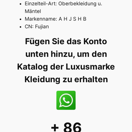
Einzelteil-Art:
Oberbekleidung u.
u
Mäntel
n
Markenname:
A H J S H B
d
CN:
Fujian
F
r
Fügen Sie das Konto
a
unten hinzu, um den
u
e
Katalog der Luxusmarke
n
M
Kleidung zu erhalten
e
n
g
e
+ 86