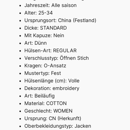
p
Jahreszeit:
Alle saison
l
Alter:
25-34
i
Ursprungsort:
China (Festland)
k
Dicke:
STANDARD
K
Mit Kapuze:
Nein
l
Art:
Dünn
e
Hülsen-Art:
REGULAR
i
Verschlusstyp:
Öffnen Stich
d
Kragen:
O-Ansatz
u
Mustertyp:
Fest
n
Hülsenlänge (cm):
Volle
g
Dekoration:
embroidery
M
Art:
Beiläufig
ä
Material:
COTTON
n
Geschlecht:
WOMEN
n
Ursprung:
CN (Herkunft)
e
Oberbekleidungstyp:
Jacken
r