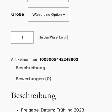
Größe
M
In den Warenkorb
a
r
k
Artikelnummer:
1005005442248803
e
L
Beschreibung
u
Bewertungen (0)
x
u
s
Beschreibung
R
e
Freigabe-Datum:
Frühling 2023