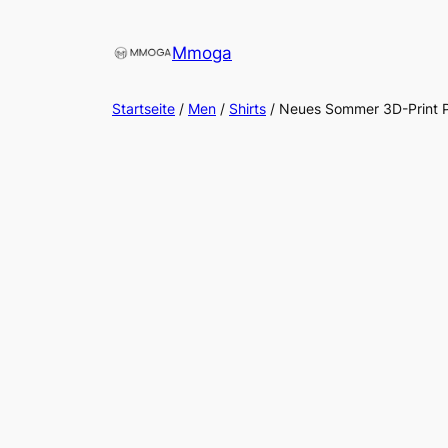
Direkt
zum
Mmoga
Inhalt
wechseln
Startseite
/
Men
/
Shirts
/ Neues Sommer 3D-Print P