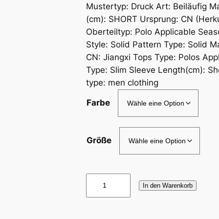
Mustertyp: Druck Art: Beiläufig M
(cm): SHORT Ursprung: CN (Herku
Oberteiltyp: Polo Applicable Se
Style: Solid Pattern Type: Solid
CN: Jiangxi Tops Type: Polos Appl
Type: Slim Sleeve Length(cm): S
type: men clothing
Farbe
Größe
N
In den Warenkorb
e
u
e