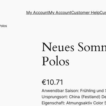
My Account
My Account
Customer Help
Cu
olos
Neues Somm
Polos
€
10.71
Anwendbar Saison: Frühling und 
Ursprungsort: China (Festland) D
Eigenschaft: Atmungsaktiv Color 