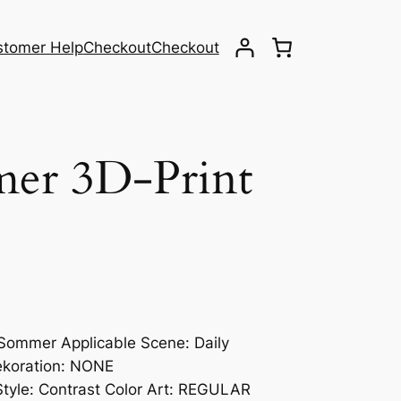
stomer Help
Checkout
Checkout
er 3D-Print
Sommer Applicable Scene: Daily
ekoration: NONE
Style: Contrast Color Art: REGULAR