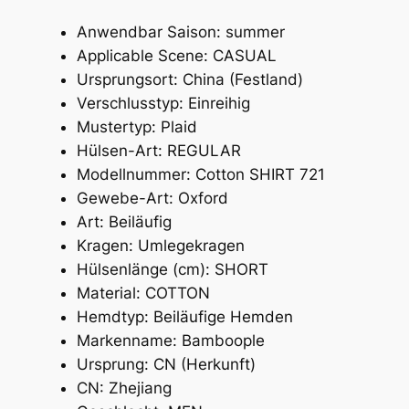
6
Anwendbar Saison:
summer
X
Applicable Scene:
CASUAL
L
Ursprungsort:
China (Festland)
M
Verschlusstyp:
Einreihig
ä
Mustertyp:
Plaid
n
Hülsen-Art:
REGULAR
n
Modellnummer:
Cotton SHIRT 721
e
Gewebe-Art:
Oxford
r
Art:
Beiläufig
d
Kragen:
Umlegekragen
e
Hülsenlänge (cm):
SHORT
r
Material:
COTTON
S
Hemdtyp:
Beiläufige Hemden
o
Markenname:
Bamboople
m
Ursprung:
CN (Herkunft)
m
CN:
Zhejiang
e