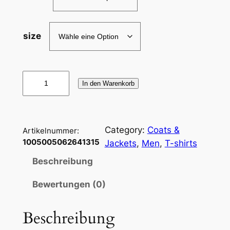
size
P
In den Warenkorb
l
u
s
Category:
Coats &
G
Artikelnummer:
1005005062641315
Jackets
, 
Men
, 
T-shirts
r
ö
Beschreibung
ß
e
Bewertungen (0)
7
X
Beschreibung
L