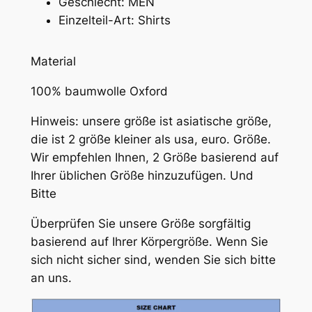
Geschlecht:
MEN
r
Einzelteil-Art:
Shirts
M
e
Modname = ckeditor
n
Material
g
100% baumwolle Oxford
e
Hinweis: unsere größe ist asiatische größe,
die ist 2 größe kleiner als usa, euro. Größe.
Wir empfehlen Ihnen, 2 Größe basierend auf
Ihrer üblichen Größe hinzuzufügen. Und
Bitte
Überprüfen Sie unsere Größe sorgfältig
basierend auf Ihrer Körpergröße. Wenn Sie
sich nicht sicher sind, wenden Sie sich bitte
an uns.