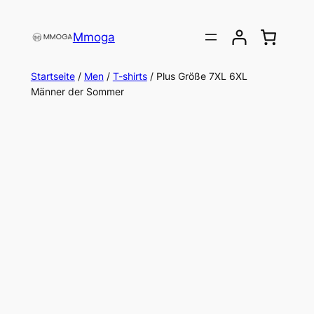
Direkt
zum
Mmoga
Inhalt
wechseln
Startseite
/
Men
/
T-shirts
/ Plus Größe 7XL 6XL
Männer der Sommer