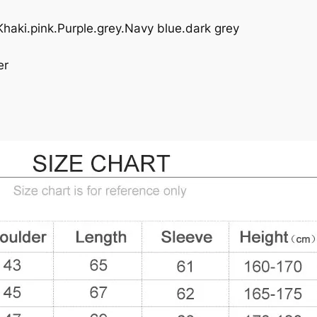
e
Khaki.pink.Purple.grey.Navy blue.dark grey
er