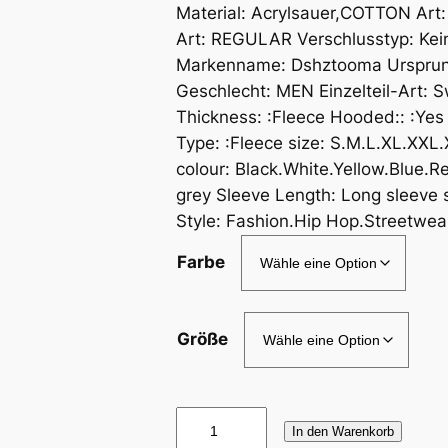
Material: Acrylsauer,COTTON Art:
Art: REGULAR Verschlusstyp: Kein
Markenname: Dshztooma Ursprung
Geschlecht: MEN Einzelteil-Art: S
Thickness: :Fleece Hooded:: :Yes 
Type: :Fleece size: S.M.L.XL.XXL
colour: Black.White.Yellow.Blue.R
grey Sleeve Length: Long sleeve
Style: Fashion.Hip Hop.Streetwear
Farbe
Größe
R
In den Warenkorb
a