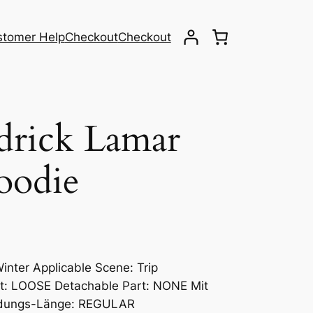
stomer Help
Checkout
Checkout
drick Lamar
oodie
nter Applicable Scene: Trip
Art: LOOSE Detachable Part: NONE Mit
eidungs-Länge: REGULAR