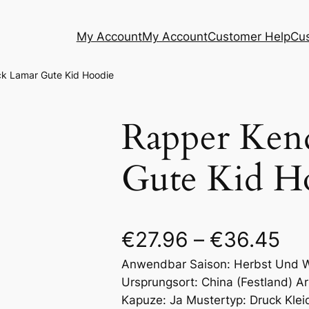
My Account
My Account
Customer Help
Cu
ck Lamar Gute Kid Hoodie
Rapper Ken
Gute Kid H
€
27.96
–
€
36.45
Anwendbar Saison: Herbst Und Wi
Ursprungsort: China (Festland) 
Kapuze: Ja Mustertyp: Druck Kl