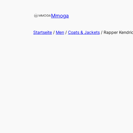
Direkt
zum
Mmoga
Inhalt
wechseln
Startseite
/
Men
/
Coats & Jackets
/ Rapper Kendri