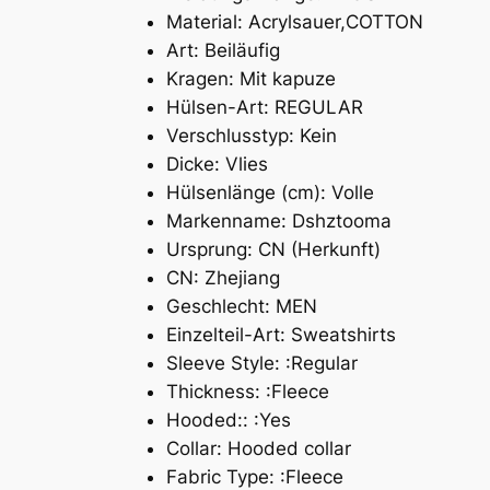
Material:
Acrylsauer,COTTON
Art:
Beiläufig
Kragen:
Mit kapuze
Hülsen-Art:
REGULAR
Verschlusstyp:
Kein
Dicke:
Vlies
Hülsenlänge (cm):
Volle
Markenname:
Dshztooma
Ursprung:
CN (Herkunft)
CN:
Zhejiang
Geschlecht:
MEN
Einzelteil-Art:
Sweatshirts
Sleeve Style:
:Regular
Thickness:
:Fleece
Hooded::
:Yes
Collar:
Hooded collar
Fabric Type:
:Fleece